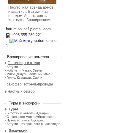
Посуточная аренда домов
и квартир в Батуми и за
городом. Апартаменты.
Коттеджи. Бронирование.
batumionline1
gmail
com
+995 555 289 221
batumionline-
1
Бронирование номеров
Гостиницы и отели
Батуми
•
Кобулети, Чакви, Уреки
•
Махинджаури, Зелёный Мыс
•
Гонио, Квариати, Сарпи
•
Трансфер: встреча-проводы
Частный сектор
Туры и экскурсии
Туры
В гостях у жителей Аджарии
•
От зеленого моря субтропиков...
•
Путешествие в Аджарию
•
Батуми – из прошлого в настоящее
•
Экскурсии