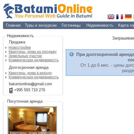
Главная
Туры и экскурсии
Гостиницы
Недвижимость
Карта г
Недвижимость
Запрашивае
Продажа
Новостройки
Квартиры, дома на продажу
При долгосрочной аренд
Земельные участки
со
Коммерческая недвижимость
От 1 до 6 мес. - цены до
Долгосрочная аренда
разд
Квартиры, дома в аренду
Коммерческая недвижимость
batumionline
gmail
com
+995 593 710 276
Посуточная аренда
Квартиры, дома посуточно