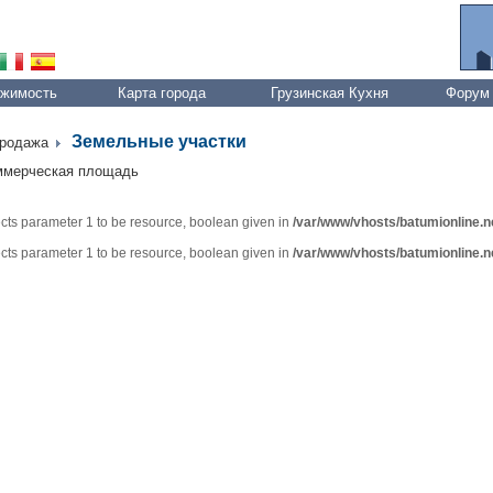
жимость
Карта города
Грузинская Кухня
Форум
Земельные участки
родажа
ммерческая площадь
ts parameter 1 to be resource, boolean given in
/var/www/vhosts/batumionline.ne
ts parameter 1 to be resource, boolean given in
/var/www/vhosts/batumionline.ne