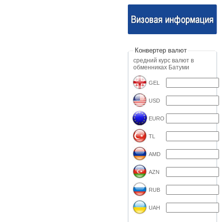
Конвертер валют
средний курс валют в
обменниках Батуми
GEL
USD
EURO
TL
AMD
AZN
RUB
UAH