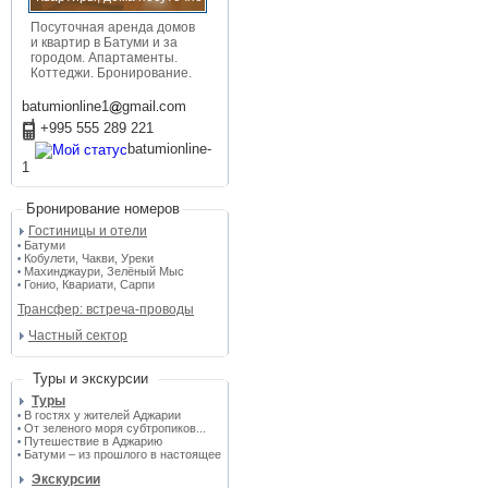
Посуточная аренда домов
и квартир в Батуми и за
городом. Апартаменты.
Коттеджи. Бронирование.
batumionline1
gmail
com
+995 555 289 221
batumionline-
1
Бронирование номеров
Гостиницы и отели
Батуми
•
Кобулети, Чакви, Уреки
•
Махинджаури, Зелёный Мыс
•
Гонио, Квариати, Сарпи
•
Трансфер: встреча-проводы
Частный сектор
Туры и экскурсии
Туры
В гостях у жителей Аджарии
•
От зеленого моря субтропиков...
•
Путешествие в Аджарию
•
Батуми – из прошлого в настоящее
•
Экскурсии