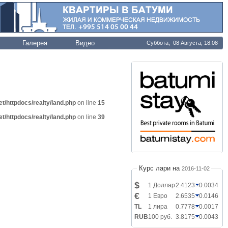
Галерея
Видео
Суббота, 08 Августа, 18:08
t/httpdocs/realty/land.php
on line
15
t/httpdocs/realty/land.php
on line
39
Курс лари на
2016-11-02
$
1 Доллар
2.4123
0.0034
€
1 Евро
2.6535
0.0146
TL
1 лира
0.7778
0.0017
RUB
100 руб.
3.8175
0.0043