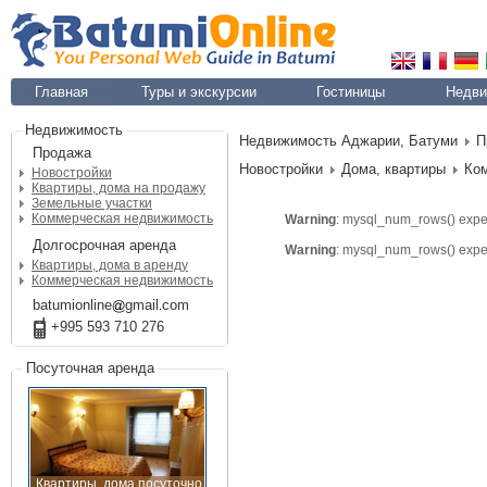
Главная
Туры и экскурсии
Гостиницы
Недви
Недвижимость
Недвижимость Аджарии, Батуми
П
Продажа
Новостройки
Дома, квартиры
Ко
Новостройки
Квартиры, дома на продажу
Земельные участки
Коммерческая недвижимость
Warning
: mysql_num_rows() expec
Долгосрочная аренда
Warning
: mysql_num_rows() expec
Квартиры, дома в аренду
Коммерческая недвижимость
batumionline
gmail
com
+995 593 710 276
Посуточная аренда
Квартиры, дома посуточно