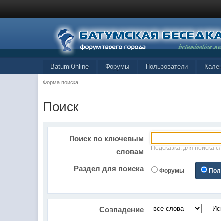
BatumiOnline
Форумы
Пользователи
Кале
Форма поиска
Поиск
Поиск по ключевым
Подсказка: для поиска с
словам
Раздел для поиска
Форумы
Пол
Совпадение