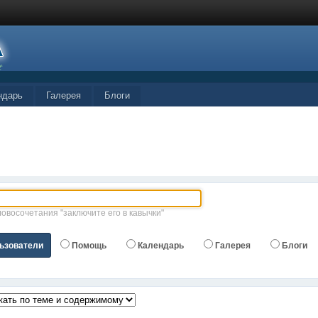
ндарь
Галерея
Блоги
ловосочетания "заключите его в кавычки"
ьзователи
Помощь
Календарь
Галерея
Блоги