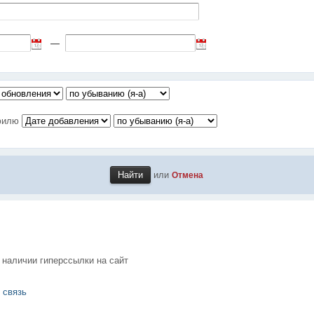
—
офилю
или
Отмена
 наличии гиперссылки на сайт
 связь