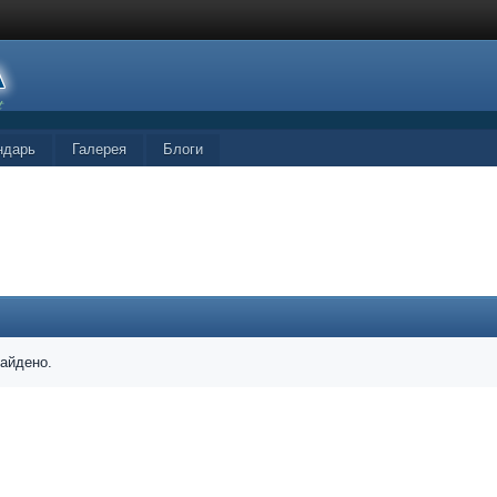
ндарь
Галерея
Блоги
найдено.