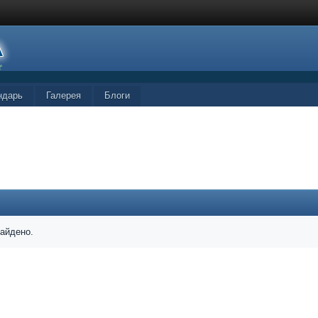
ндарь
Галерея
Блоги
найдено.