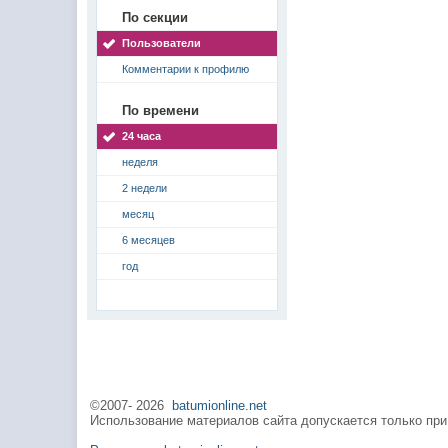
По секции
Пользователи
Комментарии к профилю
По времени
24 часа
неделя
2 недели
месяц
6 месяцев
год
©2007-
2026
batumionline.net
Использование материалов сайта допускается только при