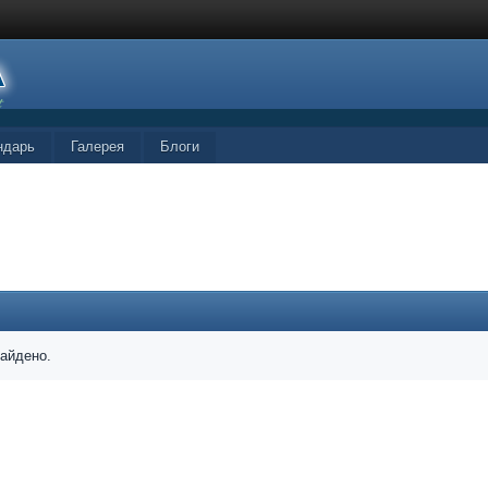
ндарь
Галерея
Блоги
найдено.