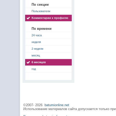
По секции
Пользователи
Комментарии к профилю
По времени
24 часа
неделя
2 недели
месяц
6 месяцев
год
©2007-
2026
batumionline.net
Использование материалов сайта допускается только при