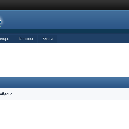
ндарь
Галерея
Блоги
найдено.