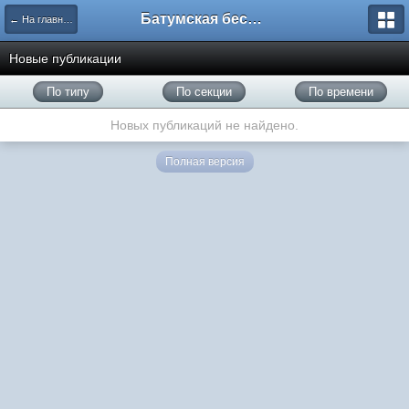
Батумская беседка
← На главную
Новые публикации
По типу
По секции
По времени
Новых публикаций не найдено.
Полная версия