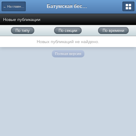
Батумская беседка
← На главную
Новые публикации
По типу
По секции
По времени
Новых публикаций не найдено.
Полная версия