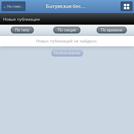
Батумская беседка
← На главную
Новые публикации
По типу
По секции
По времени
Новых публикаций не найдено.
Полная версия