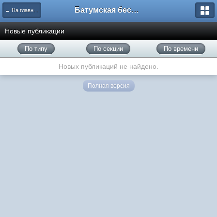
Батумская беседка
← На главную
Новые публикации
По типу
По секции
По времени
Новых публикаций не найдено.
Полная версия