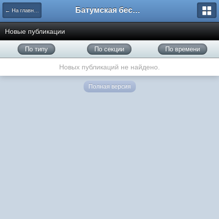
Батумская беседка
← На главную
Новые публикации
По типу
По секции
По времени
Новых публикаций не найдено.
Полная версия