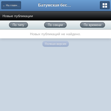
Батумская беседка
← На главную
Новые публикации
По типу
По секции
По времени
Новых публикаций не найдено.
Полная версия