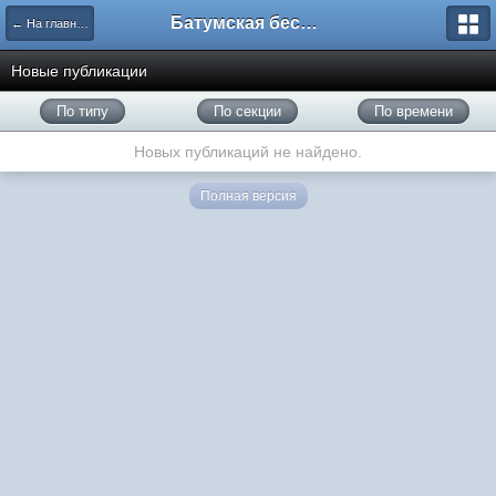
Батумская беседка
← На главную
Новые публикации
По типу
По секции
По времени
Новых публикаций не найдено.
Полная версия