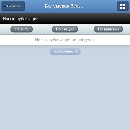
Батумская беседка
← На главную
Новые публикации
По типу
По секции
По времени
Новых публикаций не найдено.
Полная версия