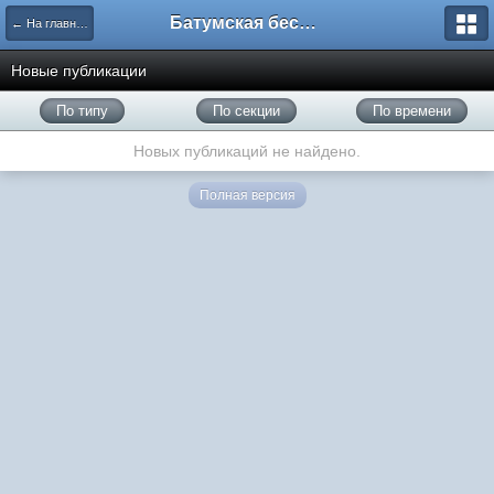
Батумская беседка
← На главную
Новые публикации
По типу
По секции
По времени
Новых публикаций не найдено.
Полная версия