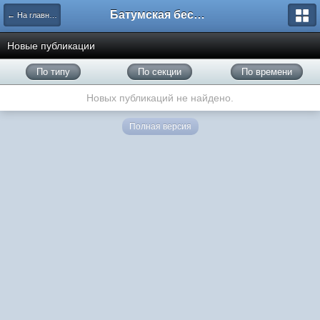
Батумская беседка
← На главную
Новые публикации
По типу
По секции
По времени
Новых публикаций не найдено.
Полная версия