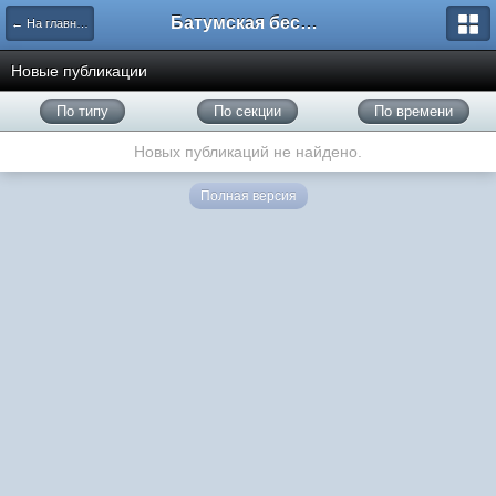
Батумская беседка
← На главную
Новые публикации
По типу
По секции
По времени
Новых публикаций не найдено.
Полная версия