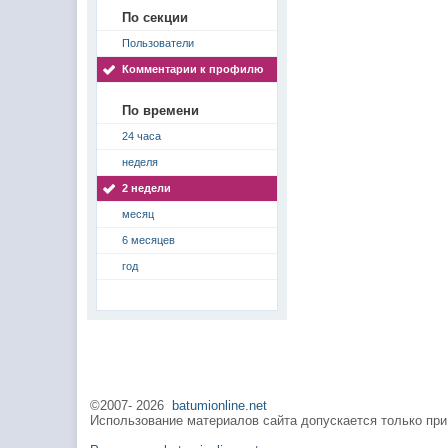
По секции
Пользователи
Комментарии к профилю
По времени
24 часа
неделя
2 недели
месяц
6 месяцев
год
©2007-
2026
batumionline.net
Использование материалов сайта допускается только при