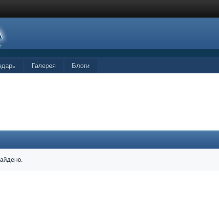
ндарь
Галерея
Блоги
найдено.