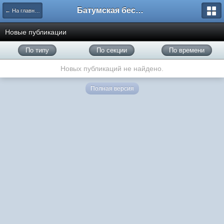
Батумская беседка
← На главную
Новые публикации
По типу
По секции
По времени
Новых публикаций не найдено.
Полная версия