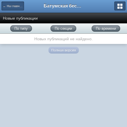
Батумская беседка
← На главную
Новые публикации
По типу
По секции
По времени
Новых публикаций не найдено.
Полная версия