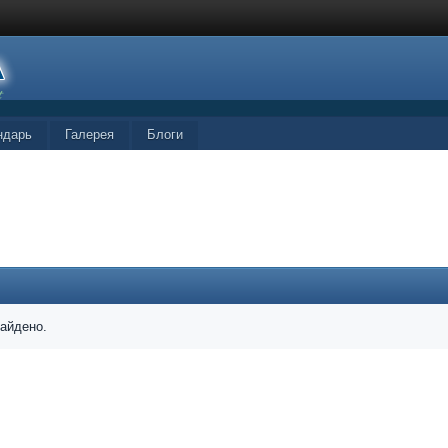
ндарь
Галерея
Блоги
найдено.