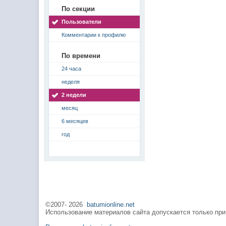
По секции
Пользователи
Комментарии к профилю
По времени
24 часа
неделя
2 недели
месяц
6 месяцев
год
©2007-
2026
batumionline.net
Использование материалов сайта допускается только при