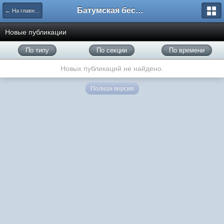
Батумская беседка
← На главную
Новые публикации
По типу
По секции
По времени
Новых публикаций не найдено.
Полная версия