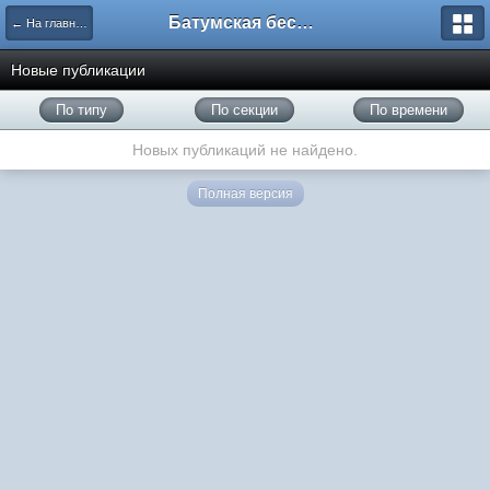
Батумская беседка
← На главную
Новые публикации
По типу
По секции
По времени
Новых публикаций не найдено.
Полная версия