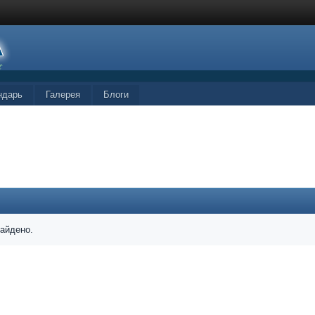
ндарь
Галерея
Блоги
найдено.