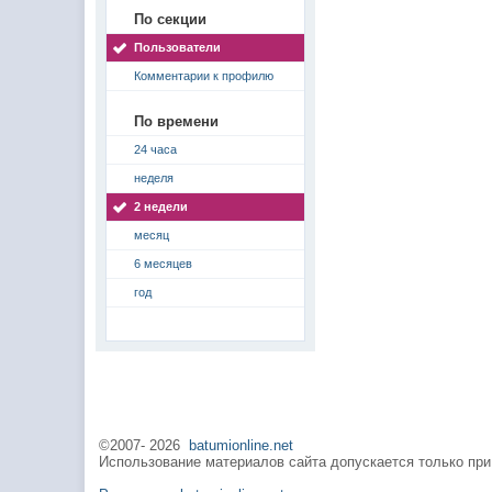
По секции
Пользователи
Комментарии к профилю
По времени
24 часа
неделя
2 недели
месяц
6 месяцев
год
©2007-
2026
batumionline.net
Использование материалов сайта допускается только при