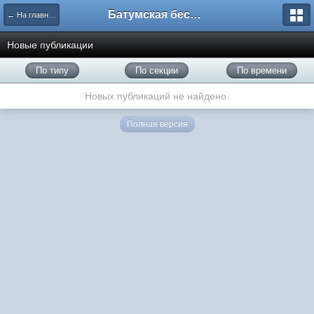
Батумская беседка
← На главную
Новые публикации
По типу
По секции
По времени
Новых публикаций не найдено.
Полная версия