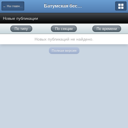
Батумская беседка
← На главную
Новые публикации
По типу
По секции
По времени
Новых публикаций не найдено.
Полная версия