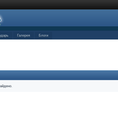
ндарь
Галерея
Блоги
найдено.