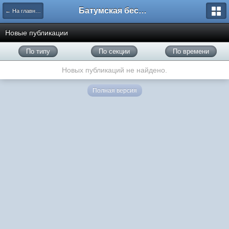
Батумская беседка
← На главную
Новые публикации
По типу
По секции
По времени
Новых публикаций не найдено.
Полная версия