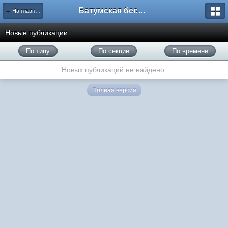
Батумская беседка
← На главную
Новые публикации
По типу
По секции
По времени
Новых публикаций не найдено.
Полная версия