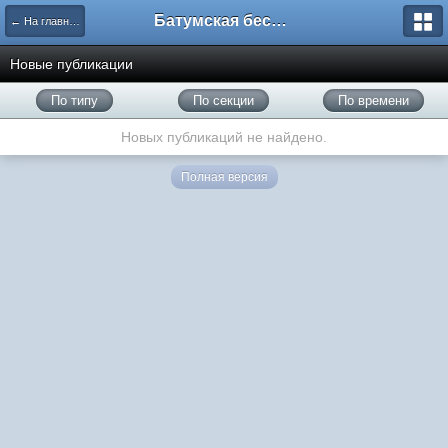
Батумская беседка
← На главную
Новые публикации
По типу
По секции
По времени
Новых публикаций не найдено.
Полная версия