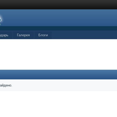
ндарь
Галерея
Блоги
найдено.