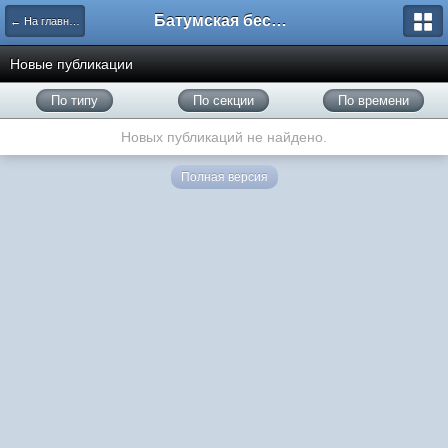
Батумская беседка
← На главную
Новые публикации
По типу
По секции
По времени
Новых публикаций не найдено.
Полная версия