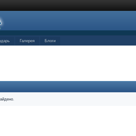
ндарь
Галерея
Блоги
найдено.