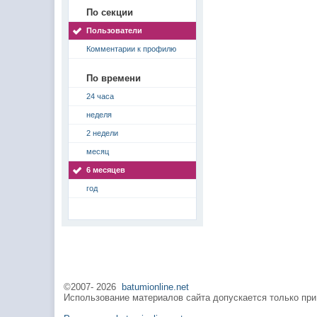
По секции
Пользователи
Комментарии к профилю
По времени
24 часа
неделя
2 недели
месяц
6 месяцев
год
©2007-
2026
batumionline.net
Использование материалов сайта допускается только при