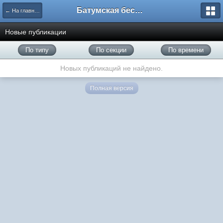
Батумская беседка
← На главную
Новые публикации
По типу
По секции
По времени
Новых публикаций не найдено.
Полная версия