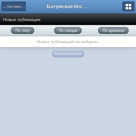
Батумская беседка
← На главную
Новые публикации
По типу
По секции
По времени
Новых публикаций не найдено.
Полная версия