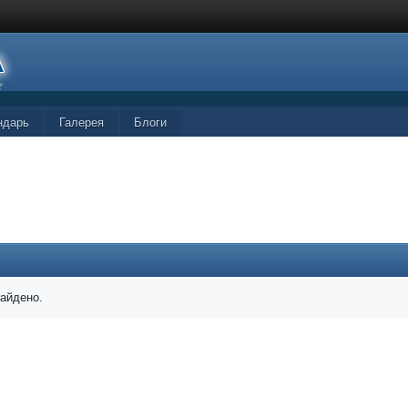
ндарь
Галерея
Блоги
найдено.