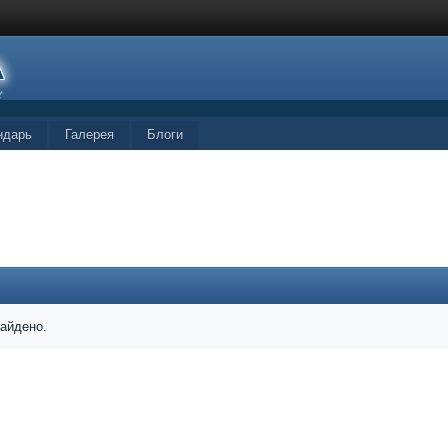
ндарь
Галерея
Блоги
найдено.