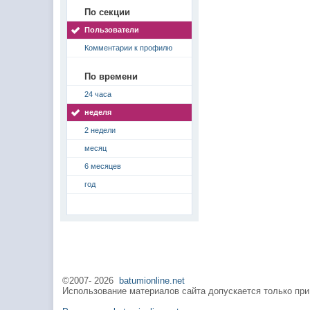
По секции
Пользователи
Комментарии к профилю
По времени
24 часа
неделя
2 недели
месяц
6 месяцев
год
©2007-
2026
batumionline.net
Использование материалов сайта допускается только при