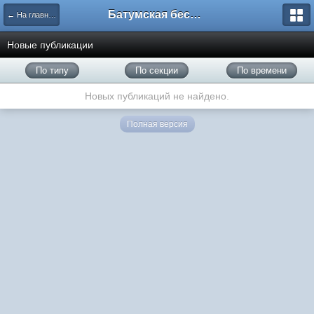
Батумская беседка
← На главную
Новые публикации
По типу
По секции
По времени
Новых публикаций не найдено.
Полная версия