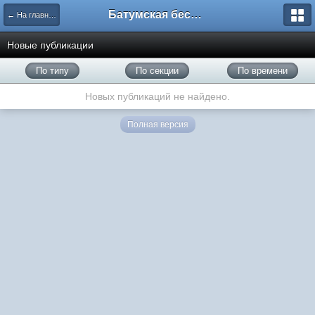
Батумская беседка
← На главную
Новые публикации
По типу
По секции
По времени
Новых публикаций не найдено.
Полная версия