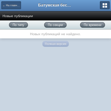
Батумская беседка
← На главную
Новые публикации
По типу
По секции
По времени
Новых публикаций не найдено.
Полная версия