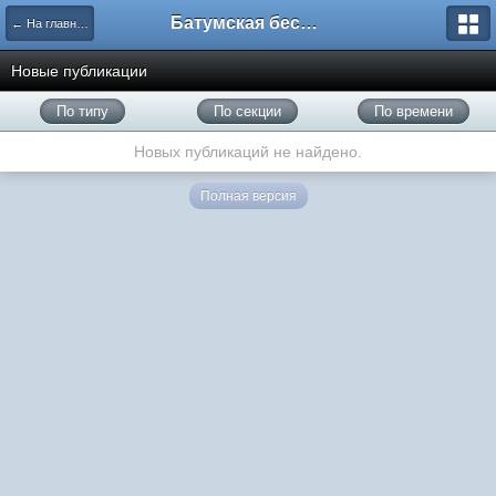
Батумская беседка
← На главную
Новые публикации
По типу
По секции
По времени
Новых публикаций не найдено.
Полная версия