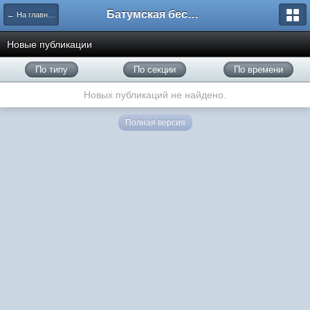
Батумская беседка
← На главную
Новые публикации
По типу
По секции
По времени
Новых публикаций не найдено.
Полная версия