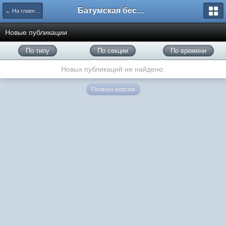
Батумская беседка
← На главную
Новые публикации
По типу
По секции
По времени
Новых публикаций не найдено.
Полная версия