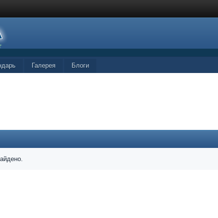
ндарь
Галерея
Блоги
найдено.