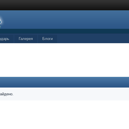
ндарь
Галерея
Блоги
найдено.