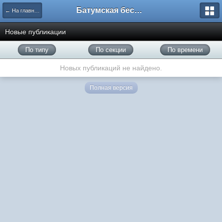
Батумская беседка
← На главную
Новые публикации
По типу
По секции
По времени
Новых публикаций не найдено.
Полная версия