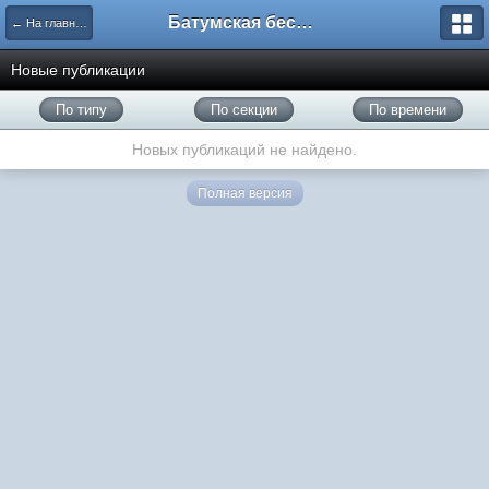
Батумская беседка
← На главную
Новые публикации
По типу
По секции
По времени
Новых публикаций не найдено.
Полная версия