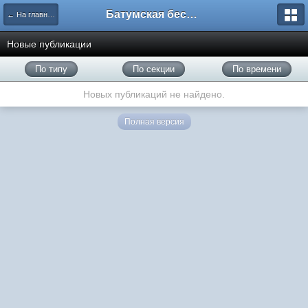
Батумская беседка
← На главную
Новые публикации
По типу
По секции
По времени
Новых публикаций не найдено.
Полная версия