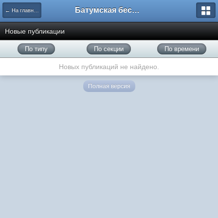
Батумская беседка
← На главную
Новые публикации
По типу
По секции
По времени
Новых публикаций не найдено.
Полная версия